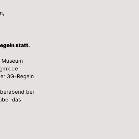
n,
egeln statt.
n Museum
gmx.de
 der 3G-Regeln
mberabend bei
 über das