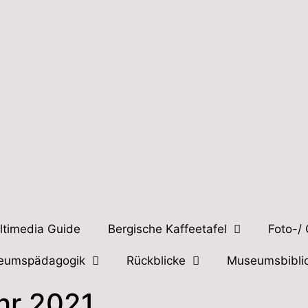
ltimedia Guide
Bergische Kaffeetafel
Foto-/
eumspädagogik
Rückblicke
Museumsbibli
hr 2021