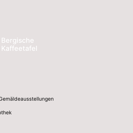
Bergische
Kaffeetafel
 Gemäldeausstellungen
othek