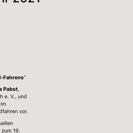
d-Fahrens
“
a Pabst
,
h e. V., und
 im
fahren vor.
uellen
s zum 19.