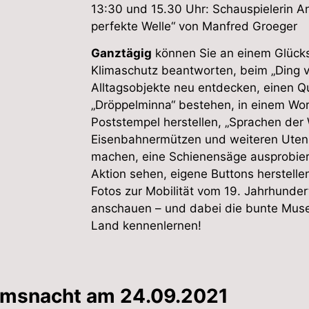
13:30 und 15.30 Uhr: Schauspielerin An
perfekte Welle“ von Manfred Groeger
Ganztägig
können Sie an einem Glücks
Klimaschutz beantworten, beim „Ding v
Alltagsobjekte neu entdecken, einen Q
„Dröppelminna“ bestehen, in einem Wo
Poststempel herstellen, „Sprachen der W
Eisenbahnermützen und weiteren Utens
machen, eine Schienensäge ausprobie
Aktion sehen, eigene Buttons herstellen
Fotos zur Mobilität vom 19. Jahrhundert
anschauen – und dabei die bunte Mus
Land kennenlernen!
msnacht am 24.09.2021